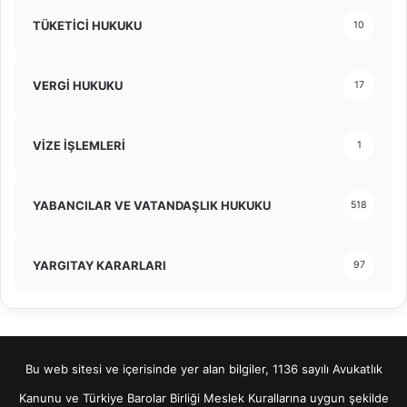
TÜKETİCİ HUKUKU
10
VERGİ HUKUKU
17
VİZE İŞLEMLERİ
1
YABANCILAR VE VATANDAŞLIK HUKUKU
518
YARGITAY KARARLARI
97
Bu web sitesi ve içerisinde yer alan bilgiler, 1136 sayılı Avukatlık
Kanunu ve Türkiye Barolar Birliği Meslek Kurallarına uygun şekilde