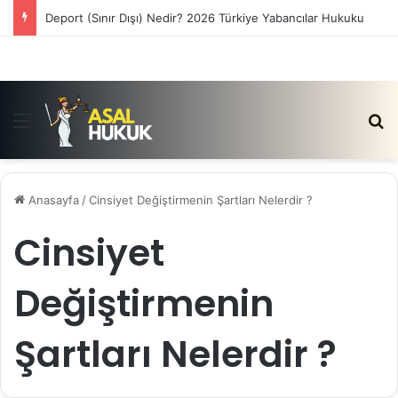
Deport (Sınır Dışı) Nedir? 2026 Türkiye Yabancılar Hukuku
Menü
Ar
Anasayfa
/
Cinsiyet Değiştirmenin Şartları Nelerdir ?
Cinsiyet
Değiştirmenin
Şartları Nelerdir ?