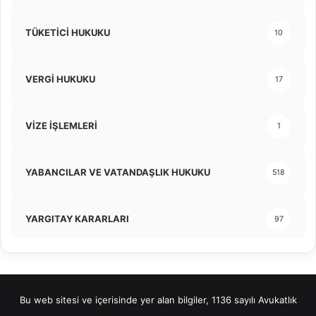
TÜKETİCİ HUKUKU
10
VERGİ HUKUKU
17
VİZE İŞLEMLERİ
1
YABANCILAR VE VATANDAŞLIK HUKUKU
518
YARGITAY KARARLARI
97
Bu web sitesi ve içerisinde yer alan bilgiler, 1136 sayılı Avukatlık