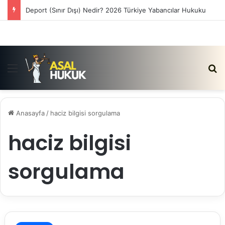
Deport (Sınır Dışı) Nedir? 2026 Türkiye Yabancılar Hukuku
Menü
Ar
Anasayfa
/
haciz bilgisi sorgulama
haciz bilgisi
sorgulama