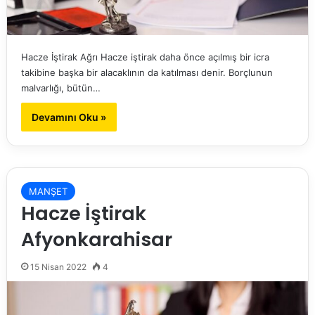
Hacze İştirak Ağrı Hacze iştirak daha önce açılmış bir icra
takibine başka bir alacaklının da katılması denir. Borçlunun
malvarlığı, bütün…
Devamını Oku »
MANŞET
Hacze İştirak
Afyonkarahisar
15 Nisan 2022
4