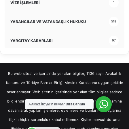
VİZE İŞLEMLERİ
1
YABANCILAR VE VATANDAŞLIK HUKUKU
518
YARGITAY KARARLARI
97
Bu web sitesi ve içerisinde yer alan bilgiler, 1136 sayılı Avukatlık
Kanunu ve Türkiye Barolar Birliği Meslek Kurallarına uygun şekilde
tasarlanmıştır. Web sitenin içerisinde yer alan tüm bilgiler sadece
bilgilendirme amaçlı olup, bu bilgilerin bir kısmına veya tamamına
Avukata İhtiyacın mı var?
Bize Danışın
dayanılarak yapılan işlemlere, eylemlere ve bunların sonuçlarına
ilişkin hiçbir sorumluluk kabul edilemez. Kişiler mevcut duruma
ilişkin olarak hukuki destek almadan, web sitesinde yer alan