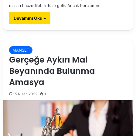
malları haczedilebilir hale gelir. Ancak borçlunun…
Devamını Oku »
MANŞET
Gerçeğe Aykırı Mal
Beyanında Bulunma
Amasya
15 Nisan 2022
1