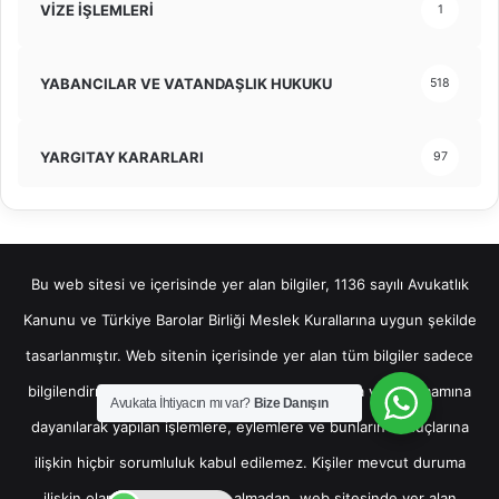
VİZE İŞLEMLERİ
1
YABANCILAR VE VATANDAŞLIK HUKUKU
518
YARGITAY KARARLARI
97
Bu web sitesi ve içerisinde yer alan bilgiler, 1136 sayılı Avukatlık
Kanunu ve Türkiye Barolar Birliği Meslek Kurallarına uygun şekilde
tasarlanmıştır. Web sitenin içerisinde yer alan tüm bilgiler sadece
bilgilendirme amaçlı olup, bu bilgilerin bir kısmına veya tamamına
Avukata İhtiyacın mı var?
Bize Danışın
dayanılarak yapılan işlemlere, eylemlere ve bunların sonuçlarına
ilişkin hiçbir sorumluluk kabul edilemez. Kişiler mevcut duruma
ilişkin olarak hukuki destek almadan, web sitesinde yer alan