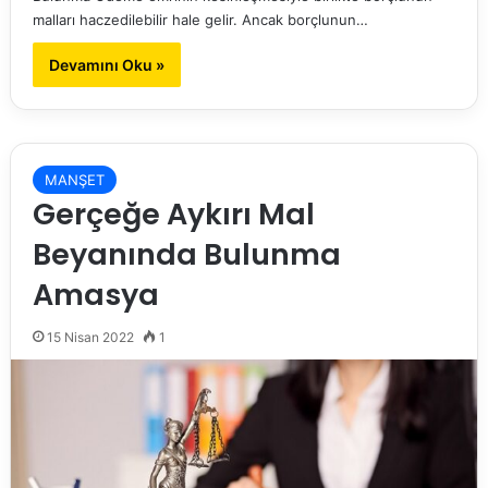
malları haczedilebilir hale gelir. Ancak borçlunun…
Devamını Oku »
MANŞET
Gerçeğe Aykırı Mal
Beyanında Bulunma
Amasya
15 Nisan 2022
1