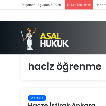
Perşembe, Ağustos 6 2026
En Son Eklenenler
Deport
Anasayfa
/
haciz öğrenme
haciz öğrenme
MANŞET
Hacze İştirak Ankara