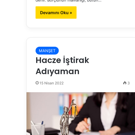
Devamını Oku »
MANŞET
Hacze İştirak
Adıyaman
15 Nisan 2022
3