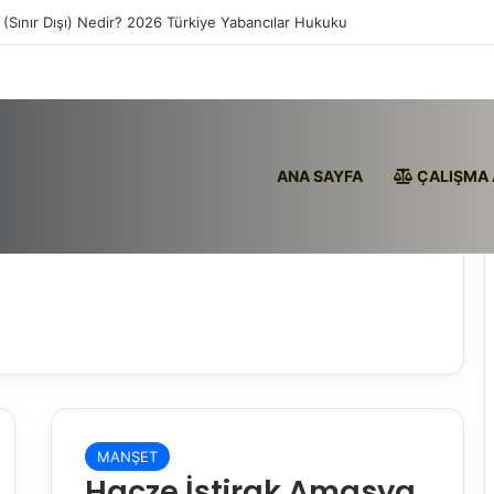
 (Sınır Dışı) Nedir? 2026 Türkiye Yabancılar Hukuku
ANA SAYFA
ÇALIŞMA 
MANŞET
Hacze İştirak Amasya