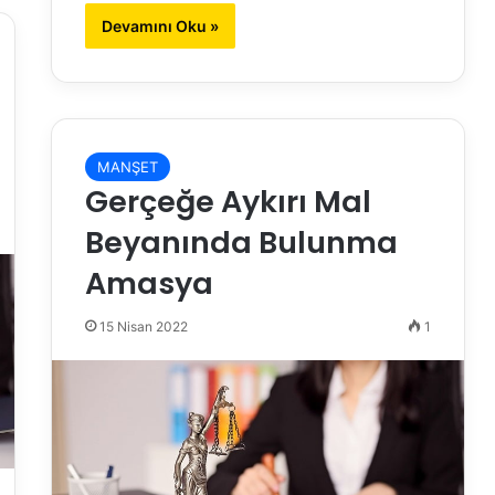
Devamını Oku »
MANŞET
Gerçeğe Aykırı Mal
Beyanında Bulunma
Amasya
15 Nisan 2022
1