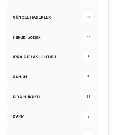
GÜNCEL HABERLER
78
Hukuki Sözlük
37
İCRA & İFLAS HUKUKU
5
KANUN
7
KİRA HUKUKU
25
KVKK
8