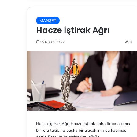
MANŞET
Hacze İştirak Ağrı
15 Nisan 2022
6
Hacze İştirak Ağrı Hacze iştirak daha önce açılmış
bir icra takibine başka bir alacaklının da katılması
denir. Borçlunun malvarlığı, bütün…