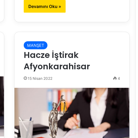
Devamını Oku »
MANŞET
Hacze İştirak
Afyonkarahisar
15 Nisan 2022
4