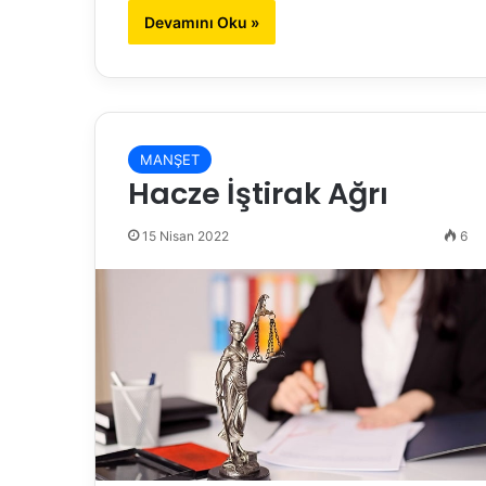
Devamını Oku »
MANŞET
Hacze İştirak Ağrı
15 Nisan 2022
6