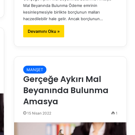
Mal Beyanında Bulunma Ödeme emrinin
kesinleşmesiyle birlikte borçlunun malları
haczedilebilir hale gelir. Ancak borçlunun…
Devamını Oku »
MANŞET
Gerçeğe Aykırı Mal
Beyanında Bulunma
Amasya
15 Nisan 2022
1