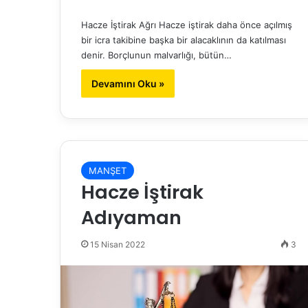
Hacze İştirak Ağrı Hacze iştirak daha önce açılmış
bir icra takibine başka bir alacaklının da katılması
denir. Borçlunun malvarlığı, bütün…
Devamını Oku »
MANŞET
Hacze İştirak
Adıyaman
15 Nisan 2022
3