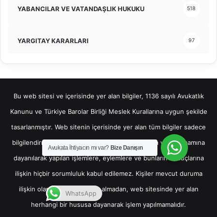
YABANCILAR VE VATANDAŞLIK HUKUKU
518
YARGITAY KARARLARI
97
Bu web sitesi ve içerisinde yer alan bilgiler, 1136 sayılı Avukatlık
Kanunu ve Türkiye Barolar Birliği Meslek Kurallarına uygun şekilde
tasarlanmıştır. Web sitenin içerisinde yer alan tüm bilgiler sadece
bilgilendirme amaçlı olup, bu bilgilerin bir kısmına veya tamamına
Avukata İhtiyacın mı var?
Bize Danışın
dayanılarak yapılan işlemlere, eylemlere ve bunların sonuçlarına
ilişkin hiçbir sorumluluk kabul edilemez. Kişiler mevcut duruma
ilişkin olarak hukuki destek almadan, web sitesinde yer alan
WhatsApp
herhangi bir hususa dayanarak işlem yapılmamalıdır.