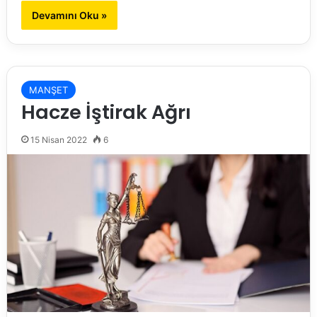
Devamını Oku »
MANŞET
Hacze İştirak Ağrı
15 Nisan 2022
6