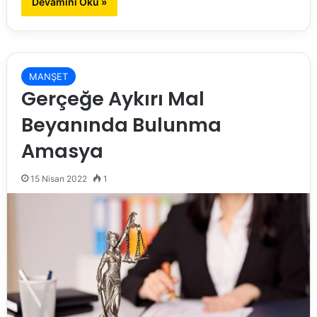
Devamını Oku »
MANŞET
Gerçeğe Aykırı Mal
Beyanında Bulunma
Amasya
15 Nisan 2022
1