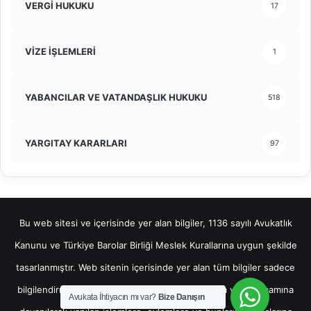
VERGİ HUKUKU
17
VİZE İŞLEMLERİ
1
YABANCILAR VE VATANDAŞLIK HUKUKU
518
YARGITAY KARARLARI
97
Bu web sitesi ve içerisinde yer alan bilgiler, 1136 sayılı Avukatlık
Kanunu ve Türkiye Barolar Birliği Meslek Kurallarına uygun şekilde
tasarlanmıştır. Web sitenin içerisinde yer alan tüm bilgiler sadece
bilgilendirme amaçlı olup, bu bilgilerin bir kısmına veya tamamına
Avukata İhtiyacın mı var?
Bize Danışın