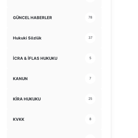
GÜNCEL HABERLER
78
Hukuki Sözlük
37
İCRA & İFLAS HUKUKU
5
KANUN
7
KİRA HUKUKU
25
KVKK
8