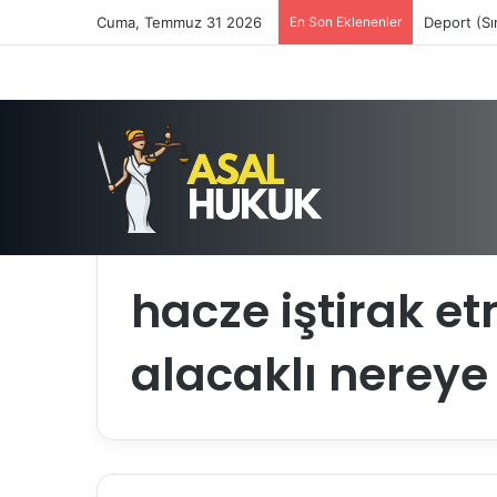
Cuma, Temmuz 31 2026
En Son Eklenenler
Deport (Sı
Anasayfa
/
hacze iştirak etmek isteyen alacaklı ne
hacze iştirak e
alacaklı nereye