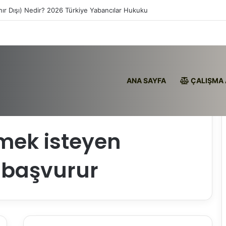
nır Dışı) Nedir? 2026 Türkiye Yabancılar Hukuku
ANA SAYFA
ÇALIŞMA 
reye başvurur
tmek isteyen
 başvurur