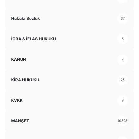
Hukuki Sözlük
37
İCRA & İFLAS HUKUKU
5
KANUN
7
KİRA HUKUKU
25
KVKK
8
MANŞET
19328