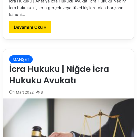
İcra Hukuku | Antalya İcra Hukuku Avukatı İcra Hukuku Nedir?
İcra hukuku kişilerin gerçek veya tüzel kişilere olan borçlarını
kanuni…
Devamını Oku »
MANŞET
İcra Hukuku | Niğde İcra
Hukuku Avukatı
1 Mart 2022
8