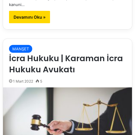
kanuni…
Devamını Oku »
MANŞET
İcra Hukuku | Karaman İcra
Hukuku Avukatı
1 Mart 2022
5