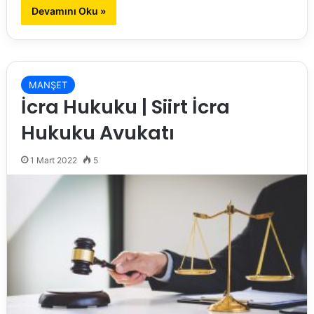
Devamını Oku »
MANŞET
İcra Hukuku | Siirt İcra
Hukuku Avukatı
1 Mart 2022
5