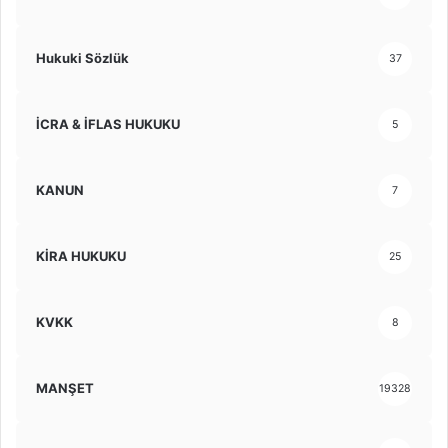
Hukuki Sözlük
37
İCRA & İFLAS HUKUKU
5
KANUN
7
KİRA HUKUKU
25
KVKK
8
MANŞET
19328