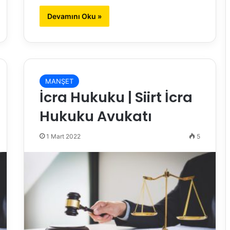
Devamını Oku »
MANŞET
İcra Hukuku | Siirt İcra
Hukuku Avukatı
1 Mart 2022
5