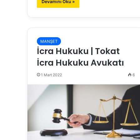
Devamını Oku »
MANŞET
İcra Hukuku | Tokat
İcra Hukuku Avukatı
1 Mart 2022
6