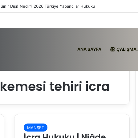
(Sınır Dışı) Nedir? 2026 Türkiye Yabancılar Hukuku
ANA SAYFA
ÇALIŞMA 
emesi tehiri icra
MANŞET
İcra Hukuku | Niğde