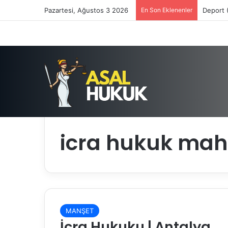
Pazartesi, Ağustos 3 2026
En Son Eklenenler
Deport 
Anasayfa
/
icra hukuk mahkemesi tehiri icra
icra hukuk mahk
MANŞET
İcra Hukuku | Antalya