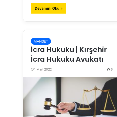
Devamını Oku »
MANŞET
İcra Hukuku | Kırşehir
İcra Hukuku Avukatı
1 Mart 2022
6