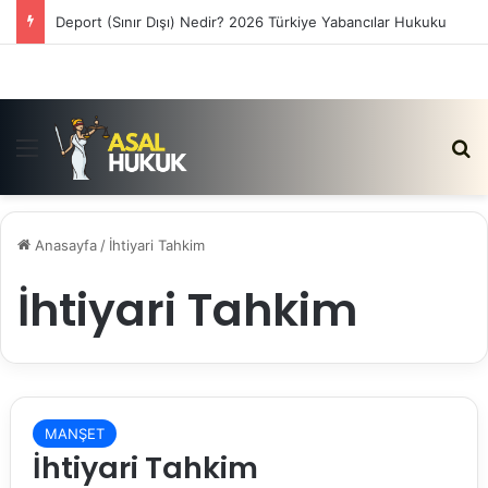
Deport (Sınır Dışı) Nedir? 2026 Türkiye Yabancılar Hukuku
Menü
Ar
Anasayfa
/
İhtiyari Tahkim
İhtiyari Tahkim
MANŞET
İhtiyari Tahkim