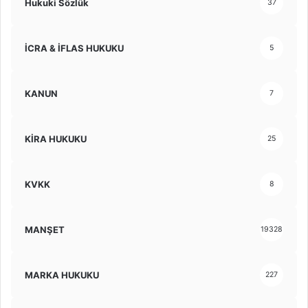
Hukuki Sözlük
37
İCRA & İFLAS HUKUKU
5
KANUN
7
KİRA HUKUKU
25
KVKK
8
MANŞET
19328
MARKA HUKUKU
227