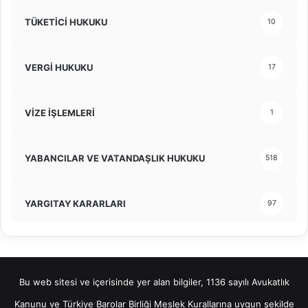
TÜKETİCİ HUKUKU
10
VERGİ HUKUKU
17
VİZE İŞLEMLERİ
1
YABANCILAR VE VATANDAŞLIK HUKUKU
518
YARGITAY KARARLARI
97
Bu web sitesi ve içerisinde yer alan bilgiler, 1136 sayılı Avukatlık
Kanunu ve Türkiye Barolar Birliği Meslek Kurallarına uygun şekilde