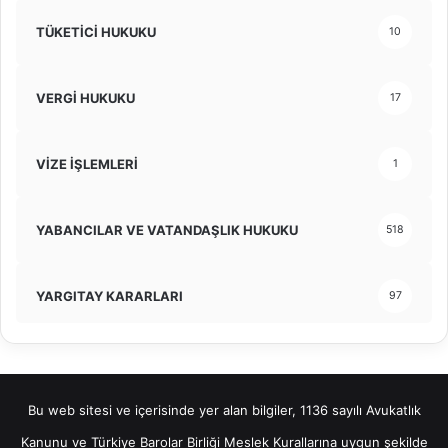
TÜKETİCİ HUKUKU
10
VERGİ HUKUKU
17
VİZE İŞLEMLERİ
1
YABANCILAR VE VATANDAŞLIK HUKUKU
518
YARGITAY KARARLARI
97
Bu web sitesi ve içerisinde yer alan bilgiler, 1136 sayılı Avukatlık
Kanunu ve Türkiye Barolar Birliği Meslek Kurallarına uygun şekilde