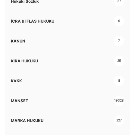
Hukuki Sözlük
37
İCRA & İFLAS HUKUKU
5
KANUN
7
KİRA HUKUKU
25
KVKK
8
MANŞET
19328
MARKA HUKUKU
227