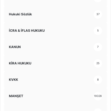
Hukuki Sözlük
37
İCRA & İFLAS HUKUKU
5
KANUN
7
KİRA HUKUKU
25
KVKK
8
MANŞET
19328