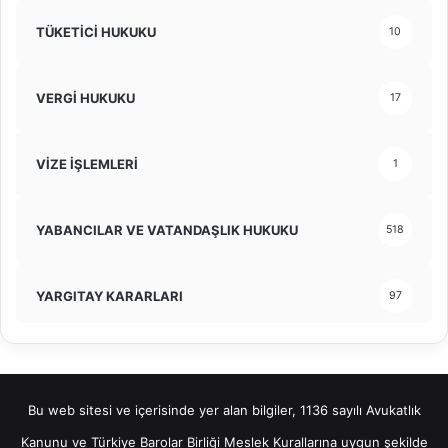
TÜKETİCİ HUKUKU
10
VERGİ HUKUKU
17
VİZE İŞLEMLERİ
1
YABANCILAR VE VATANDAŞLIK HUKUKU
518
YARGITAY KARARLARI
97
Bu web sitesi ve içerisinde yer alan bilgiler, 1136 sayılı Avukatlık
Kanunu ve Türkiye Barolar Birliği Meslek Kurallarına uygun şekilde