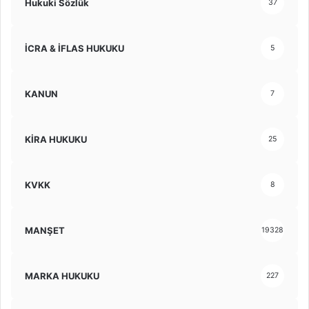
Hukuki Sözlük
37
İCRA & İFLAS HUKUKU
5
KANUN
7
KİRA HUKUKU
25
KVKK
8
MANŞET
19328
MARKA HUKUKU
227