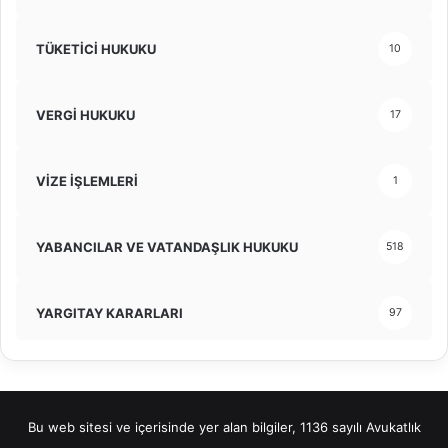
TÜKETİCİ HUKUKU
10
VERGİ HUKUKU
17
VİZE İŞLEMLERİ
1
YABANCILAR VE VATANDAŞLIK HUKUKU
518
YARGITAY KARARLARI
97
Bu web sitesi ve içerisinde yer alan bilgiler, 1136 sayılı Avukatlık