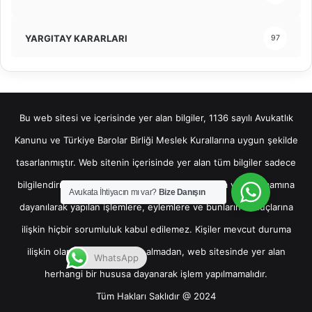
YARGITAY KARARLARI
97
Bu web sitesi ve içerisinde yer alan bilgiler, 1136 sayılı Avukatlık
Kanunu ve Türkiye Barolar Birliği Meslek Kurallarına uygun şekilde
tasarlanmıştır. Web sitenin içerisinde yer alan tüm bilgiler sadece
bilgilendirme amaçlı olup, bu bilgilerin bir kısmına veya tamamına
Avukata İhtiyacın mı var?
Bize Danışın
dayanılarak yapılan işlemlere, eylemlere ve bunların sonuçlarına
ilişkin hiçbir sorumluluk kabul edilemez. Kişiler mevcut duruma
ilişkin olarak hukuki destek almadan, web sitesinde yer alan
WhatsApp
herhangi bir hususa dayanarak işlem yapılmamalıdır.
Tüm Hakları Saklıdır @ 2024