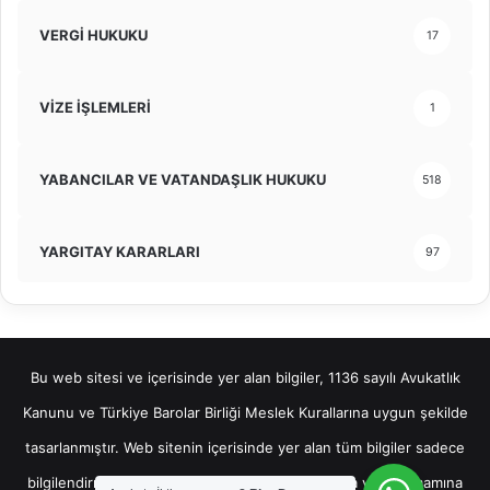
VERGİ HUKUKU
17
VİZE İŞLEMLERİ
1
YABANCILAR VE VATANDAŞLIK HUKUKU
518
YARGITAY KARARLARI
97
Bu web sitesi ve içerisinde yer alan bilgiler, 1136 sayılı Avukatlık
Kanunu ve Türkiye Barolar Birliği Meslek Kurallarına uygun şekilde
tasarlanmıştır. Web sitenin içerisinde yer alan tüm bilgiler sadece
bilgilendirme amaçlı olup, bu bilgilerin bir kısmına veya tamamına