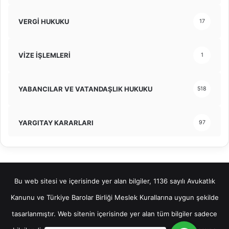
VERGİ HUKUKU
17
VİZE İŞLEMLERİ
1
YABANCILAR VE VATANDAŞLIK HUKUKU
518
YARGITAY KARARLARI
97
Bu web sitesi ve içerisinde yer alan bilgiler, 1136 sayılı Avukatlık
Kanunu ve Türkiye Barolar Birliği Meslek Kurallarına uygun şekilde
tasarlanmıştır. Web sitenin içerisinde yer alan tüm bilgiler sadece