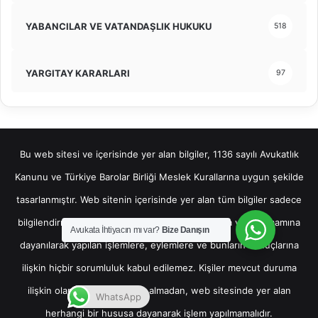
YABANCILAR VE VATANDAŞLIK HUKUKU
518
YARGITAY KARARLARI
97
Bu web sitesi ve içerisinde yer alan bilgiler, 1136 sayılı Avukatlık
Kanunu ve Türkiye Barolar Birliği Meslek Kurallarına uygun şekilde
tasarlanmıştır. Web sitenin içerisinde yer alan tüm bilgiler sadece
bilgilendirme amaçlı olup, bu bilgilerin bir kısmına veya tamamına
Avukata İhtiyacın mı var?
Bize Danışın
dayanılarak yapılan işlemlere, eylemlere ve bunların sonuçlarına
ilişkin hiçbir sorumluluk kabul edilemez. Kişiler mevcut duruma
ilişkin olarak hukuki destek almadan, web sitesinde yer alan
WhatsApp
herhangi bir hususa dayanarak işlem yapılmamalıdır.