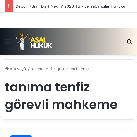
Satış Vaadi Sözleşmesi İptali Nedir?
Menü
Ar
Anasayfa
/
tanıma tenfiz görevli mahkeme
tanıma tenfiz
görevli mahkeme