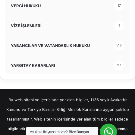
VERGİ HUKUKU
17
VİZE İŞLEMLERİ
1
YABANCILAR VE VATANDAŞLIK HUKUKU
518
YARGITAY KARARLARI
97
Bu web sitesi ve içerisinde yer alan bilgiler, 1136 sayılı Avukatlık
Kanunu ve Türkiye Barolar Birliği Meslek Kurallarına uygun şekilde
tasarlanmıştır. Web sitenin içerisinde yer alan tüm bilgiler sadece
bilgilendirme amaçlı olup, bu bilgilerin bir kısmına veya tamamına
Avukata İhtiyacın mı var?
Bize Danışın