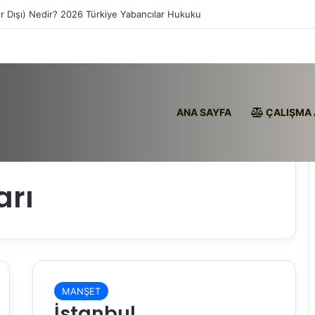
ır Dışı) Nedir? 2026 Türkiye Yabancılar Hukuku
ANA SAYFA
ÇALIŞMA 
arı
MANŞET
İstanbul