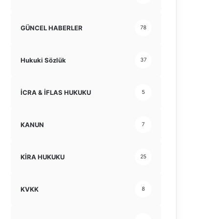
GÜNCEL HABERLER
78
Hukuki Sözlük
37
İCRA & İFLAS HUKUKU
5
KANUN
7
KİRA HUKUKU
25
KVKK
8