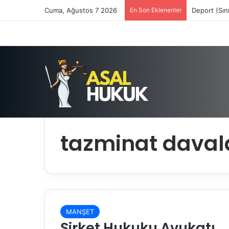
Cuma, Ağustos 7 2026
En Son Eklenenler
Deport (Sın
Anasayfa
/
tazminat davaları
tazminat daval
MANŞET
Şirket Hukuku Avukatı