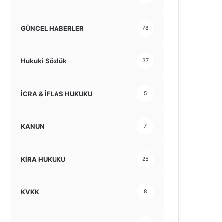
GÜNCEL HABERLER
78
Hukuki Sözlük
37
İCRA & İFLAS HUKUKU
5
KANUN
7
KİRA HUKUKU
25
KVKK
8