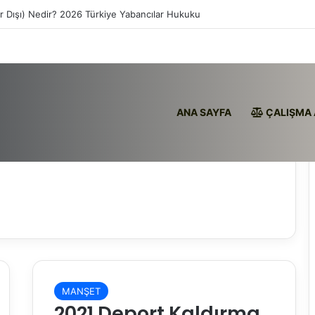
ır Dışı) Nedir? 2026 Türkiye Yabancılar Hukuku
ANA SAYFA
ÇALIŞMA 
MANŞET
2021 Deport Kaldırma