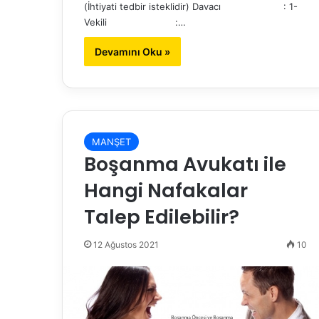
(İhtiyati tedbir isteklidir) Davacı : 1-
Vekili :…
Devamını Oku »
MANŞET
Boşanma Avukatı ile
Hangi Nafakalar
Talep Edilebilir?
12 Ağustos 2021
10