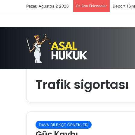
Pazar, Ağustos 2 2026
En Son Eklenenler
Deport (Sın
Anasayfa
/
Trafik sigortası
Trafik sigortası
DAVA DİLEKÇE ÖRNEKLERİ
Güç Kaybı