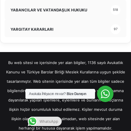
YABANCILAR VE VATANDAŞLIK HUKUKU
518
YARGITAY KARARLARI
97
Bu web sitesi ve içerisinde yer alan bilgiler, 1136 sayılı Avukatlık
Kanunu ve Türkiye Barolar Birliği Meslek Kurallarına uygun şekilde
tasarlanmıştır. Web sitenin içerisinde yer alan tüm bilgiler sadece
bilgilendirme amaçlı olup, bu bilgilerin bir kısmına veya tamamına
Avukata İhtiyacın mı var?
Bize Danışın
dayanılarak yapılan işlemlere, eylemlere ve bunların sonuçlarına
ilişkin hiçbir sorumluluk kabul edilemez. Kişiler mevcut duruma
ilişkin olarak hukuki destek almadan, web sitesinde yer alan
WhatsApp
herhangi bir hususa dayanarak işlem yapılmamalıdır.