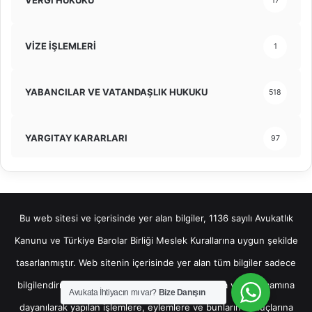
VERGİ HUKUKU
17
VİZE İŞLEMLERİ
1
YABANCILAR VE VATANDAŞLIK HUKUKU
518
YARGITAY KARARLARI
97
Bu web sitesi ve içerisinde yer alan bilgiler, 1136 sayılı Avukatlık
Kanunu ve Türkiye Barolar Birliği Meslek Kurallarına uygun şekilde
tasarlanmıştır. Web sitenin içerisinde yer alan tüm bilgiler sadece
bilgilendirme amaçlı olup, bu bilgilerin bir kısmına veya tamamına
Avukata İhtiyacın mı var?
Bize Danışın
dayanılarak yapılan işlemlere, eylemlere ve bunların sonuçlarına