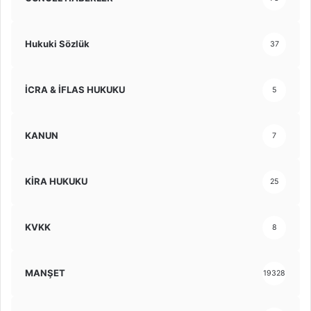
Hukuki Sözlük
37
İCRA & İFLAS HUKUKU
5
KANUN
7
KİRA HUKUKU
25
KVKK
8
MANŞET
19328