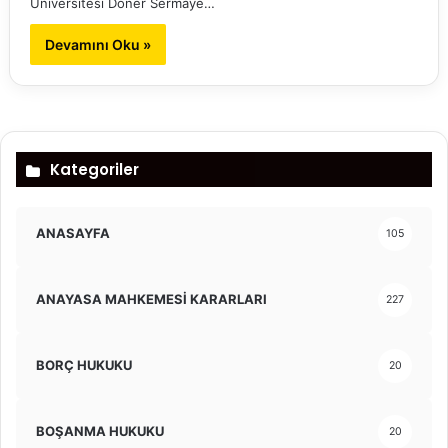
Üniversitesi Döner Sermaye…
Devamını Oku »
Kategoriler
ANASAYFA
105
ANAYASA MAHKEMESİ KARARLARI
227
BORÇ HUKUKU
20
BOŞANMA HUKUKU
20