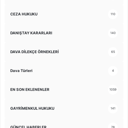
CEZA HUKUKU
110
DANIŞTAY KARARLARI
140
DAVA DİLEKÇE ÖRNEKLERİ
65
Dava Türleri
4
EN SON EKLENENLER
1059
GAYRİMENKUL HUKUKU
141
GÜNCEL HABERLER
78