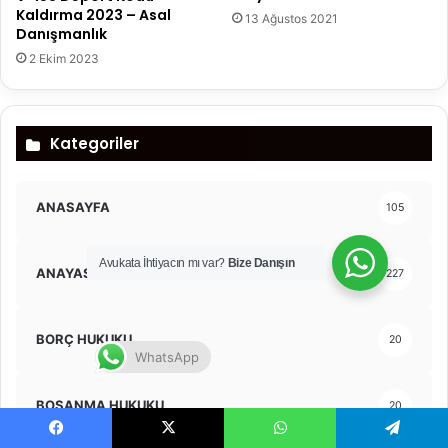
Kaldırma 2023 – Asal
13 Ağustos 2021
Danışmanlık
2 Ekim 2023
Kategoriler
ANASAYFA
105
Avukata İhtiyacın mı var?
Bize Danışın
ANAYASA MAHKEMESİ KARARLARI
227
BORÇ HUKUKU
20
WhatsApp
BOŞANMA HUKUKU
20
Facebook
X
WhatsApp
Telegram