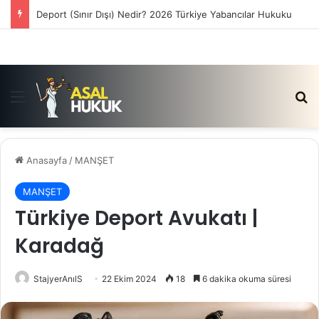
Satış Vaadi Sözleşmesi İptali Nedir?
Menü
Ar
Anasayfa
/
MANŞET
MANŞET
Türkiye Deport Avukatı |
Karadağ
StajyerAnılS
22 Ekim 2024
18
6 dakika okuma süresi