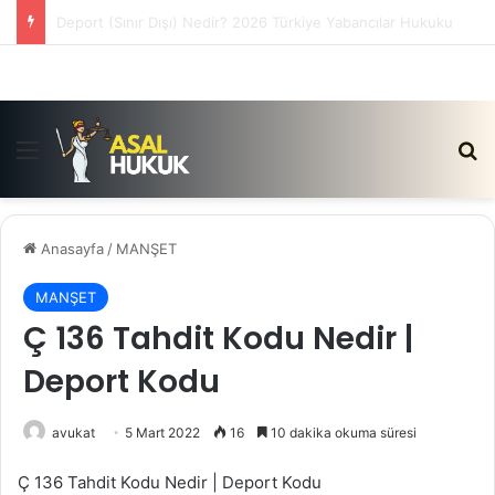
Satış Vaadi Sözleşmesi İptali Nedir?
Menü
Ar
Anasayfa
/
MANŞET
MANŞET
Ç 136 Tahdit Kodu Nedir |
Deport Kodu
avukat
5 Mart 2022
16
10 dakika okuma süresi
Ç 136 Tahdit Kodu Nedir | Deport Kodu