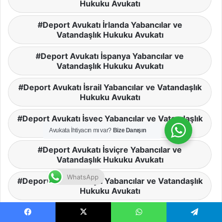
Hukuku Avukatı
Deport Avukatı İrlanda Yabancılar ve
Vatandaşlık Hukuku Avukatı
Deport Avukatı İspanya Yabancılar ve
Vatandaşlık Hukuku Avukatı
Deport Avukatı İsrail Yabancılar ve Vatandaşlık
Hukuku Avukatı
Deport Avukatı İsveç Yabancılar ve Vatandaşlık
Hukuku Avukatı
Avukata İhtiyacın mı var?
Bize Danışın
Deport Avukatı İsviçre Yabancılar ve
Vatandaşlık Hukuku Avukatı
WhatsApp
Deport Avukatı İtalya Yabancılar ve Vatandaşlık
Hukuku Avukatı
Deport Avukatı Jamaika Yabancılar ve
Facebook
X
WhatsApp
Telegram