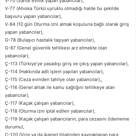
V-70 (Sahte evlilik yapan yabancılar),
V-77 (Ahıska Türkü uyruklu olmadığı halde bu şekilde
başvuru yapan yabancılar),
V-84 (10 gün Oturma izni almak koşuluna bağlı olarak giriş
yapan yabancılar),
G-78 (Bulaşıcı hastalık taşıyan yabancılar),
G-87 (Genel güvenlik tehlikesi arz etmekte olan
yabancılar),
Ç-113 (Türkiye’ye yasadışı giriş ve çıkış yapan yabancılar),
Ç-114 (Hakkında adli işlem yapılan yabancılar),
Ç-115 (Ceza evinden tahliye olan yabancılar),,
Ç-116 (Genel ahlak ile kamu sağlığını tehlikeye atan
yabancılar),
Ç-117 (Kaçak çalışan yabancılar),
Ç-118 (Oturma izni iptal edilen yabancılar),
Ç-119 (Kaçak çalışan yabancıların, para cezasını ödememe
durumu),
Ç-120 (Vize ya da ikamet ihlalinden kaynaklanan para