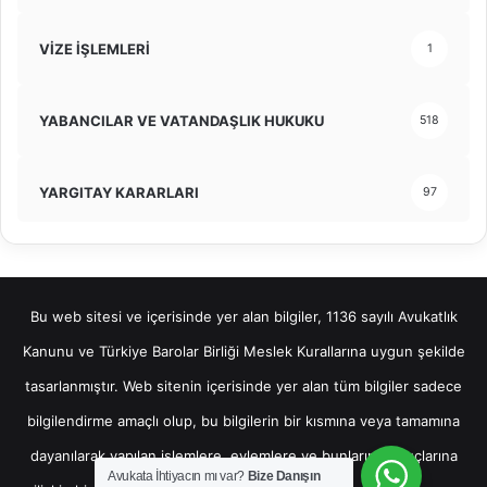
VİZE İŞLEMLERİ
1
YABANCILAR VE VATANDAŞLIK HUKUKU
518
YARGITAY KARARLARI
97
Bu web sitesi ve içerisinde yer alan bilgiler, 1136 sayılı Avukatlık
Kanunu ve Türkiye Barolar Birliği Meslek Kurallarına uygun şekilde
tasarlanmıştır. Web sitenin içerisinde yer alan tüm bilgiler sadece
bilgilendirme amaçlı olup, bu bilgilerin bir kısmına veya tamamına
dayanılarak yapılan işlemlere, eylemlere ve bunların sonuçlarına
Avukata İhtiyacın mı var?
Bize Danışın