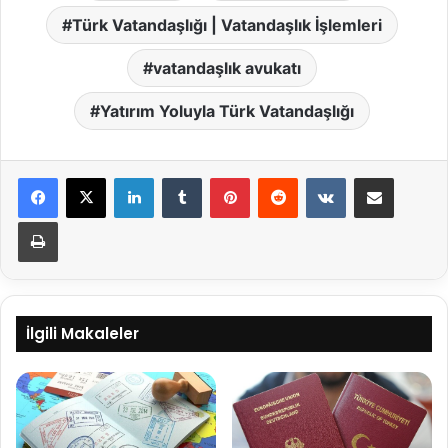
Türk Vatandaşlığı | Vatandaşlık İşlemleri
vatandaşlık avukatı
Yatırım Yoluyla Türk Vatandaşlığı
LinkedIn
Tumblr
Pinterest
Reddit
VKontakte
E-Posta ile paylaş
Yazdır
İlgili Makaleler