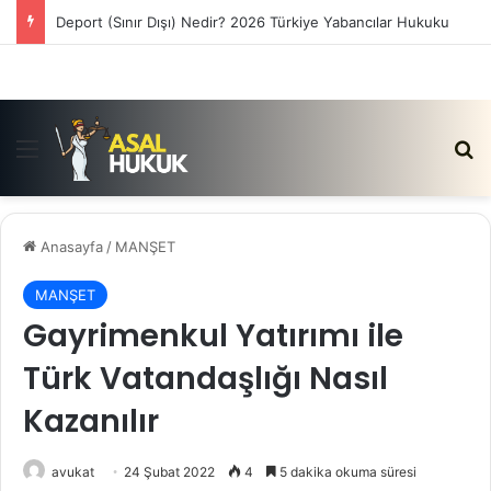
Deport (Sınır Dışı) Nedir? 2026 Türkiye Yabancılar Hukuku
Menü
Ar
Anasayfa
/
MANŞET
MANŞET
Gayrimenkul Yatırımı ile
Türk Vatandaşlığı Nasıl
Kazanılır
avukat
24 Şubat 2022
4
5 dakika okuma süresi