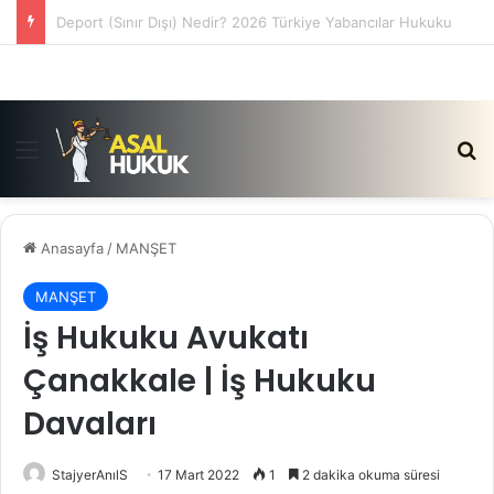
Satış Vaadi Sözleşmesi İptali Nedir?
Menü
Ar
Anasayfa
/
MANŞET
MANŞET
İş Hukuku Avukatı
Çanakkale | İş Hukuku
Davaları
StajyerAnılS
17 Mart 2022
1
2 dakika okuma süresi