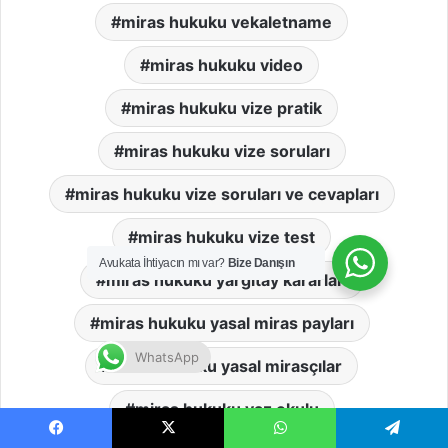
miras hukuku vekaletname
miras hukuku video
miras hukuku vize pratik
miras hukuku vize soruları
miras hukuku vize soruları ve cevapları
miras hukuku vize test
Avukata İhtiyacın mı var?
Bize Danışın
miras hukuku yargıtay kararları
miras hukuku yasal miras payları
WhatsApp
miras hukuku yasal mirasçılar
miras hukuku yaz okulu
Facebook
X
WhatsApp
Telegram