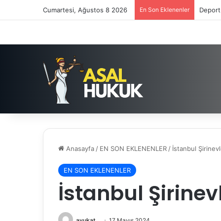
Cumartesi, Ağustos 8 2026
En Son Eklenenler
Deport
Anasayfa
/
EN SON EKLENENLER
/
İstanbul Şirinev
EN SON EKLENENLER
İstanbul Şirinev
avukat
17 Mayıs 2024