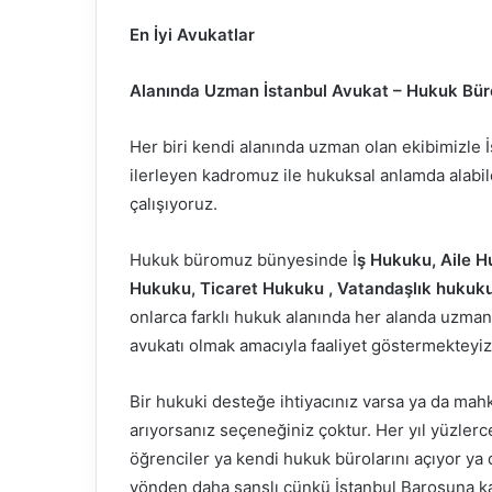
En İyi Avukatlar
Alanında Uzman İstanbul Avukat – Hukuk Bü
Her biri kendi alanında uzman olan ekibimizle 
ilerleyen kadromuz ile hukuksal anlamda alabil
çalışıyoruz.
Hukuk büromuz bünyesinde İ
ş Hukuku, Aile H
Hukuku, Ticaret Hukuku , Vatandaşlık hukuku
onlarca farklı hukuk alanında her alanda uzmanl
avukatı olmak amacıyla faaliyet göstermekteyiz
Bir hukuki desteğe ihtiyacınız varsa ya da mah
arıyorsanız seçeneğiniz çoktur. Her yıl yüzle
öğrenciler ya kendi hukuk bürolarını açıyor ya 
yönden daha şanslı çünkü İstanbul Barosuna kay