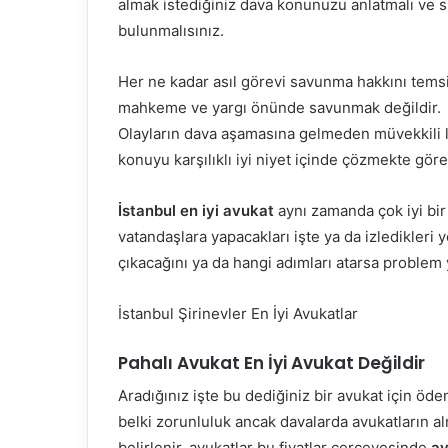
almak istediğiniz dava konunuzu anlatmalı ve si
bulunmalısınız.
Her ne kadar asıl görevi savunma hakkını temsi
mahkeme ve yargı önünde savunmak değildir.
Olayların dava aşamasına gelmeden müvekkili 
konuyu karşılıklı iyi niyet içinde çözmekte göre
İstanbul en iyi avukat
aynı zamanda çok iyi bi
vatandaşlara yapacakları işte ya da izledikleri 
çıkacağını ya da hangi adımları atarsa problem
İstanbul Şirinevler En İyi Avukatlar
Pahalı Avukat En İyi Avukat Değildir
Aradığınız işte bu dediğiniz bir avukat için öden
belki zorunluluk ancak davalarda avukatların alm
belirlenir, avukatlar bu fiyatlar çerçevesinde
av