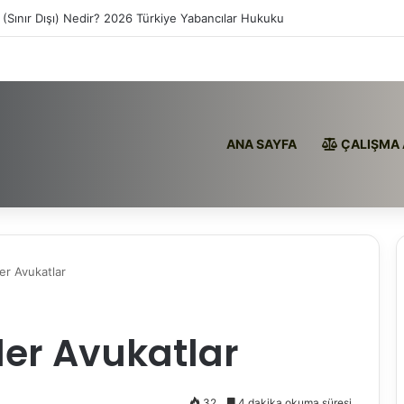
 (Sınır Dışı) Nedir? 2026 Türkiye Yabancılar Hukuku
ANA SAYFA
ÇALIŞMA 
ler Avukatlar
ler Avukatlar
32
4 dakika okuma süresi