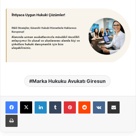
Marka Hukuku Avukatı Giresun
LinkedIn
Tumblr
Pinterest
Reddit
VKontakte
E-Posta ile paylaş
Yazdır