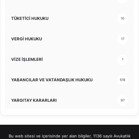
TÜKETİCİ HUKUKU
10
VERGİ HUKUKU
17
VİZE İŞLEMLERİ
1
YABANCILAR VE VATANDAŞLIK HUKUKU
518
YARGITAY KARARLARI
97
Bu web sitesi ve içerisinde yer alan bilgiler, 1136 sayılı Avukatlık