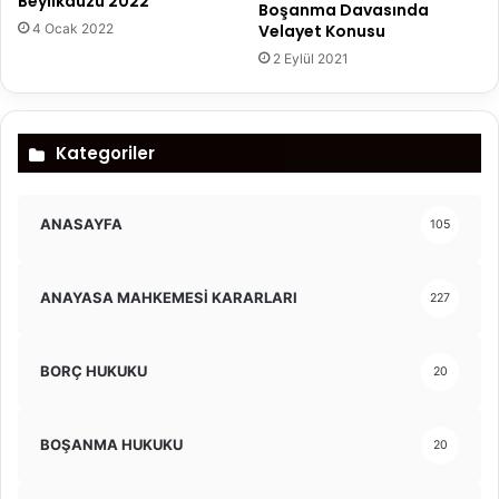
Beylikdüzü 2022
Boşanma Davasında
Velayet Konusu
4 Ocak 2022
2 Eylül 2021
Kategoriler
ANASAYFA
105
ANAYASA MAHKEMESİ KARARLARI
227
BORÇ HUKUKU
20
BOŞANMA HUKUKU
20