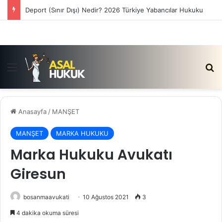
Deport (Sınır Dışı) Nedir? 2026 Türkiye Yabancılar Hukuku
Menü
Ar
Anasayfa
/
MANŞET
MANŞET
MARKA HUKUKU
Marka Hukuku Avukatı
Giresun
bosanmaavukati
10 Ağustos 2021
3
4 dakika okuma süresi