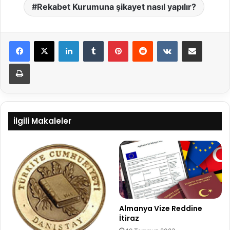
Rekabet Kurumuna şikayet nasıl yapılır?
LinkedIn
Tumblr
Pinterest
Reddit
VKontakte
E-Posta ile paylaş
Yazdır
İlgili Makaleler
Almanya Vize Reddine
İtiraz