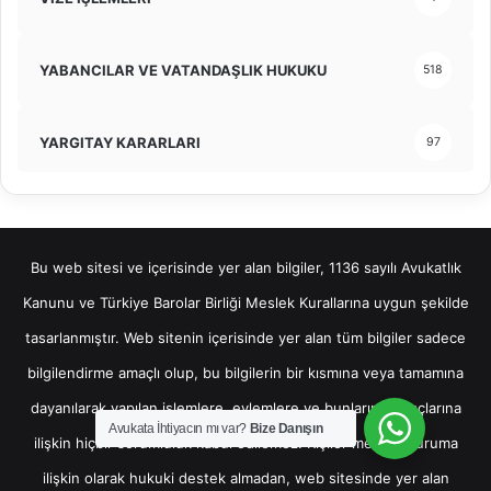
YABANCILAR VE VATANDAŞLIK HUKUKU
518
YARGITAY KARARLARI
97
Bu web sitesi ve içerisinde yer alan bilgiler, 1136 sayılı Avukatlık
Kanunu ve Türkiye Barolar Birliği Meslek Kurallarına uygun şekilde
tasarlanmıştır. Web sitenin içerisinde yer alan tüm bilgiler sadece
bilgilendirme amaçlı olup, bu bilgilerin bir kısmına veya tamamına
dayanılarak yapılan işlemlere, eylemlere ve bunların sonuçlarına
Avukata İhtiyacın mı var?
Bize Danışın
ilişkin hiçbir sorumluluk kabul edilemez. Kişiler mevcut duruma
ilişkin olarak hukuki destek almadan, web sitesinde yer alan