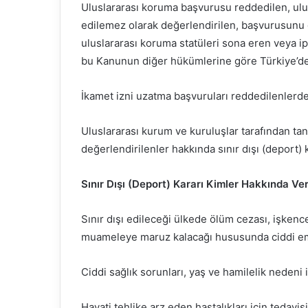
Uluslararası koruma başvurusu reddedilen, ulu
edilemez olarak değerlendirilen, başvurusunu g
uluslararası koruma statüleri sona eren veya i
bu Kanunun diğer hükümlerine göre Türkiye’de
İkamet izni uzatma başvuruları reddedilenlerde
Uluslararası kurum ve kuruluşlar tarafından tanı
değerlendirilenler hakkında sınır dışı (deport) ka
Sınır Dışı (Deport) Kararı Kimler Hakkında V
Sınır dışı edileceği ülkede ölüm cezası, işkence
muameleye maruz kalacağı hususunda ciddi ema
Ciddi sağlık sorunları, yaş ve hamilelik nedeni i
Hayati tehlike arz eden hastalıkları için tedav