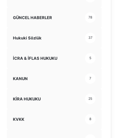
GÜNCEL HABERLER
78
Hukuki Sözlük
37
İCRA & İFLAS HUKUKU
5
KANUN
7
KİRA HUKUKU
25
KVKK
8