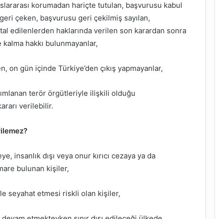
slararası korumadan hariçte tutulan, başvurusu kabul
eri çeken, başvurusu geri çekilmiş sayılan,
ptal edilenlerden haklarında verilen son karardan sonra
 kalma hakkı bulunmayanlar,
n, on gün içinde Türkiye’den çıkış yapmayanlar,
mlanan terör örgütleriyle ilişkili olduğu
rarı verilebilir.
erilemez?
ye, insanlık dışı veya onur kırıcı cezaya ya da
re bulunan kişiler,
le seyahat etmesi riskli olan kişiler,
isi devam etmekteyken sınır dışı edileceği ülkede