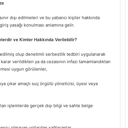
ze
ınır dışı edilmeleri ve bu yabancı kişiler hakkında
 giriş yasağı konulması anlamına gelir.
elerdir ve Kimler Hakkında Verilebilir?
dilmiş olup denetimli serbestlik tedbiri uygulanarak
 karar verildikten ya da cezasının infazı tamamlandıktan
dilmesi uygun görülenler,
eya çıkar amaçlı suç örgütü yöneticisi, üyesi veya
pılan işlemlerde gerçek dışı bilgi ve sahte belge
eşru olmayan yollardan sağlayanlar,