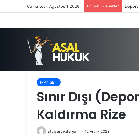
Cumartesi, Ağustos 1 2026
En Son Eklenenler
Deport 
Anasayfa
/
MANŞET
/
Sınır Dışı (Deport) Kararı | D
MANŞET
Sınır Dışı (Depor
Kaldırma Rize
stajyerav.derya
12 Aralık 2023