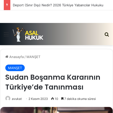
Satış Vaadi Sözleşmesi İptali Nedir?
Menü
Ar
Anasayfa
/
MANŞET
MANŞET
Sudan Boşanma Kararının
Türkiye’de Tanınması
avukat
2 Kasım 2023
10
7 dakika okuma süresi