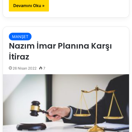
Devamını Oku »
MANŞET
Nazım İmar Planına Karşı
İtiraz
26 Nisan 2022
7