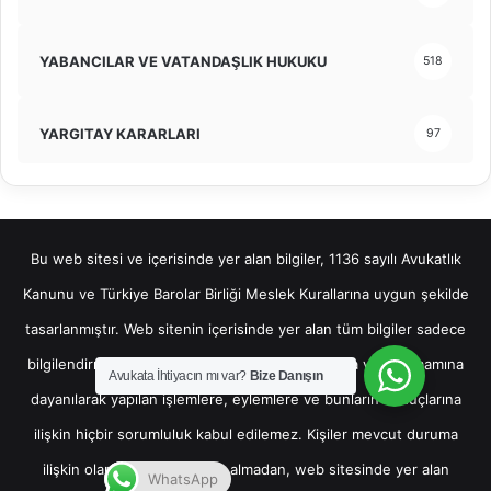
YABANCILAR VE VATANDAŞLIK HUKUKU
518
YARGITAY KARARLARI
97
Bu web sitesi ve içerisinde yer alan bilgiler, 1136 sayılı Avukatlık
Kanunu ve Türkiye Barolar Birliği Meslek Kurallarına uygun şekilde
tasarlanmıştır. Web sitenin içerisinde yer alan tüm bilgiler sadece
bilgilendirme amaçlı olup, bu bilgilerin bir kısmına veya tamamına
Avukata İhtiyacın mı var?
Bize Danışın
dayanılarak yapılan işlemlere, eylemlere ve bunların sonuçlarına
ilişkin hiçbir sorumluluk kabul edilemez. Kişiler mevcut duruma
ilişkin olarak hukuki destek almadan, web sitesinde yer alan
WhatsApp