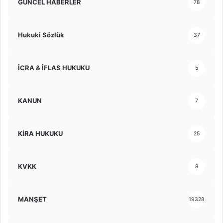
GÜNCEL HABERLER
78
Hukuki Sözlük
37
İCRA & İFLAS HUKUKU
5
KANUN
7
KİRA HUKUKU
25
KVKK
8
MANŞET
19328