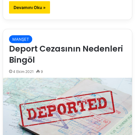
Devamını Oku »
MANŞET
Deport Cezasının Nedenleri
Bingöl
4 Ekim 2021
9