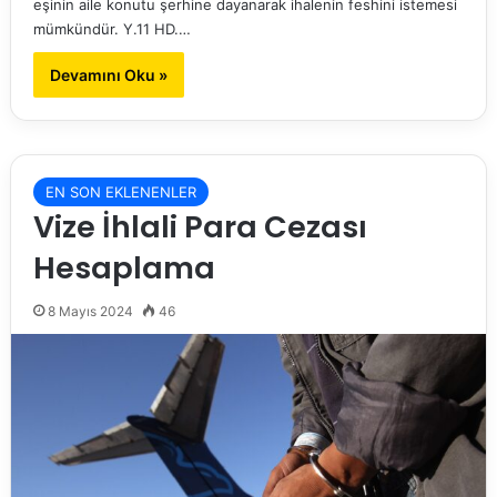
eşinin aile konutu şerhine dayanarak ihalenin feshini istemesi
mümkündür. Y.11 HD.…
Devamını Oku »
EN SON EKLENENLER
Vize İhlali Para Cezası
Hesaplama
8 Mayıs 2024
46