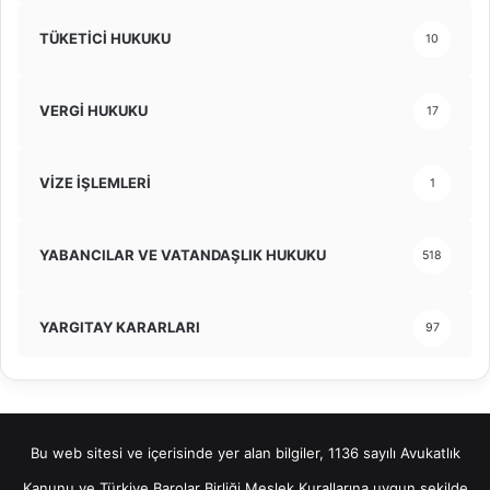
TÜKETİCİ HUKUKU
10
VERGİ HUKUKU
17
VİZE İŞLEMLERİ
1
YABANCILAR VE VATANDAŞLIK HUKUKU
518
YARGITAY KARARLARI
97
Bu web sitesi ve içerisinde yer alan bilgiler, 1136 sayılı Avukatlık
Kanunu ve Türkiye Barolar Birliği Meslek Kurallarına uygun şekilde