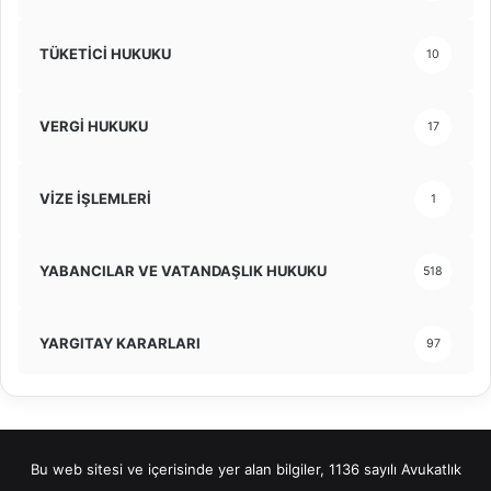
TÜKETİCİ HUKUKU
10
VERGİ HUKUKU
17
VİZE İŞLEMLERİ
1
YABANCILAR VE VATANDAŞLIK HUKUKU
518
YARGITAY KARARLARI
97
Bu web sitesi ve içerisinde yer alan bilgiler, 1136 sayılı Avukatlık