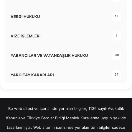
VERGİ HUKUKU
17
VİZE İŞLEMLERİ
1
YABANCILAR VE VATANDAŞLIK HUKUKU
518
YARGITAY KARARLARI
97
Bu web sitesi ve içerisinde yer alan bilgiler, 1136 sayılı Avukatlık
Kanunu ve Türkiye Barolar Birliği Meslek Kurallarına uygun şekilde
tasarlanmıştır. Web sitenin içerisinde yer alan tüm bilgiler sadece