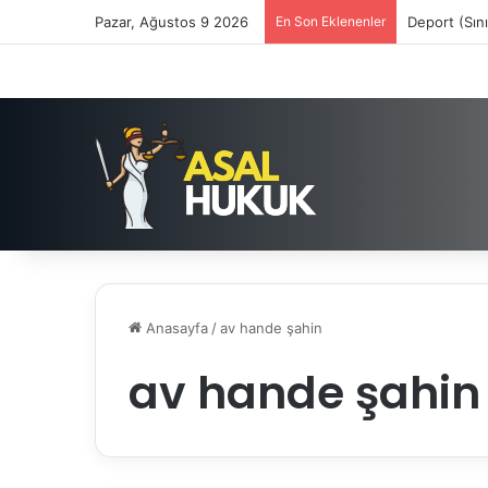
Pazar, Ağustos 9 2026
En Son Eklenenler
Deport (Sın
Anasayfa
/
av hande şahin
av hande şahin