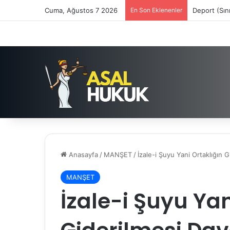
Cuma, Ağustos 7 2026
En Son Eklenenler
Deport (Sın
Anasayfa
/
MANŞET
/
İzale-i Şuyu Yani Ortaklığın 
MANŞET
İzale-i Şuyu Yan