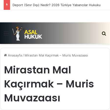
Satış Vaadi Sözleşmesi İptali Nedir?
Menü
Ar
Anasayfa
/
Mirastan Mal Kaçırmak – Muris Muvazaası
Mirastan Mal
Kaçırmak – Muris
Muvazaası