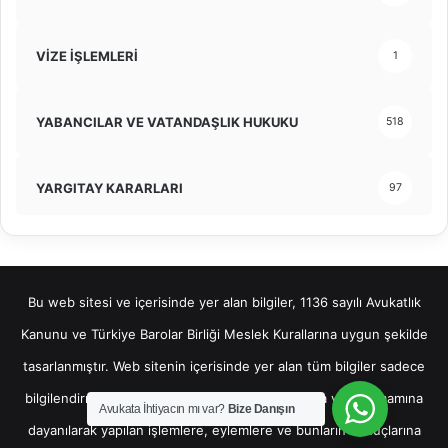
VİZE İŞLEMLERİ
1
YABANCILAR VE VATANDAŞLIK HUKUKU
518
YARGITAY KARARLARI
97
Bu web sitesi ve içerisinde yer alan bilgiler, 1136 sayılı Avukatlık
Kanunu ve Türkiye Barolar Birliği Meslek Kurallarına uygun şekilde
tasarlanmıştır. Web sitenin içerisinde yer alan tüm bilgiler sadece
bilgilendirme amaçlı olup, bu bilgilerin bir kısmına veya tamamına
Avukata İhtiyacın mı var?
Bize Danışın
dayanılarak yapılan işlemlere, eylemlere ve bunların sonuçlarına