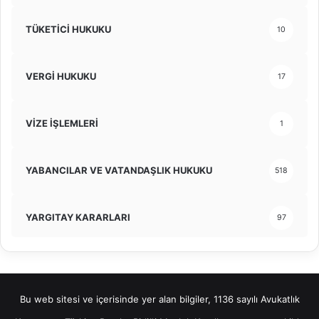
TÜKETİCİ HUKUKU
10
VERGİ HUKUKU
17
VİZE İŞLEMLERİ
1
YABANCILAR VE VATANDAŞLIK HUKUKU
518
YARGITAY KARARLARI
97
Bu web sitesi ve içerisinde yer alan bilgiler, 1136 sayılı Avukatlık