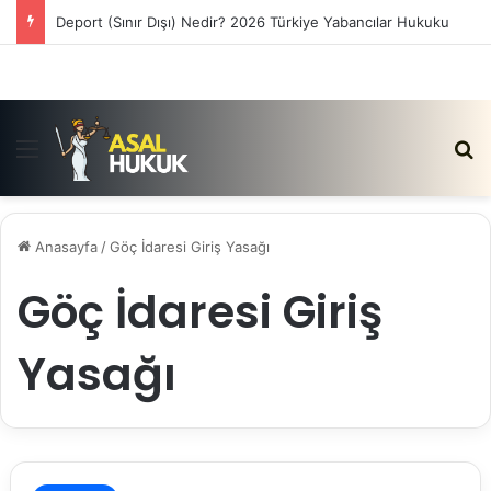
Deport (Sınır Dışı) Nedir? 2026 Türkiye Yabancılar Hukuku
Menü
Ar
Anasayfa
/
Göç İdaresi Giriş Yasağı
Göç İdaresi Giriş
Yasağı