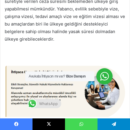
suretiyle verilen ceza süresini beklemeden ülkeye giriş
yapabilmesi mümkündür. Yabancı, evlilik sebebiyle vize,
çalışma vizesi, tedavi amaçlı vize ve eğitim vizesi alması ve
bu amaçlardan biri ile ülkeye geldiğini destekleyici
belgelere sahip olması halinde yasak süresi dolmadan
ülkeye girebileceklerdir.
Avukata İhtiyacın mı var?
Bize Danışın
WhatsApp
Facebook
X
WhatsApp
Telegram