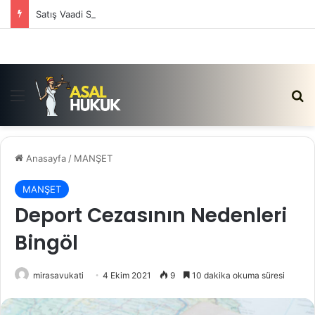
Satış Vaadi Sözleşmesi İptali Nedir?
Menü
Ar
Anasayfa
/
MANŞET
MANŞET
Deport Cezasının Nedenleri
Bingöl
mirasavukati
4 Ekim 2021
9
10 dakika okuma süresi